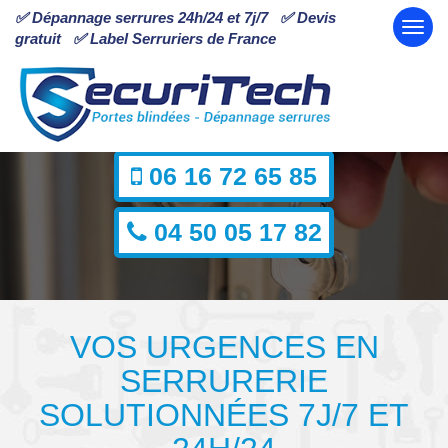
✅ Dépannage serrures 24h/24 et 7j/7 ✅ Devis
gratuit ✅ Label Serruriers de France
Dépannage d’urgence en serrurerie à Annecy
et région savoyarde 24h/24
06 16 72 65 85
04 50 05 17 82
VOS URGENCES EN
SERRURERIE
SOLUTIONNÉES 7J/7 ET