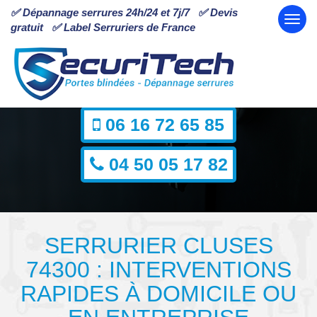
✅ Dépannage serrures 24h/24 et 7j/7 ✅ Devis
gratuit ✅ Label Serruriers de France
Serrurier Cluses : dépannage en serrurerie 7j/7
et 24h/24
06 16 72 65 85
04 50 05 17 82
SERRURIER CLUSES
74300 : INTERVENTIONS
RAPIDES À DOMICILE OU