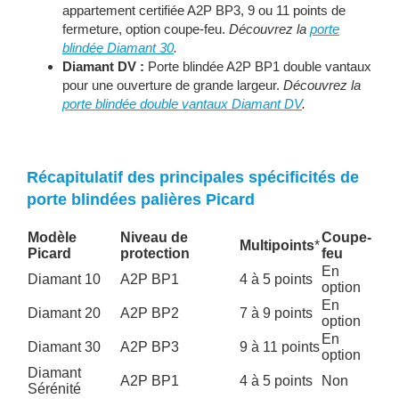
appartement certifiée A2P BP3, 9 ou 11 points de
fermeture, option coupe-feu.
Découvrez la
porte
blindée Diamant 30
.
Diamant DV :
Porte blindée A2P BP1 double vantaux
pour une ouverture de grande largeur.
Découvrez la
porte blindée double vantaux Diamant DV
.
Récapitulatif des principales spécificités de
porte blindées palières Picard
Modèle
Niveau de
Coupe-
Multipoints
*
Picard
protection
feu
En
Diamant 10
A2P BP1
4 à 5 points
option
En
Diamant 20
A2P BP2
7 à 9 points
option
En
Diamant 30
A2P BP3
9 à 11 points
option
Diamant
A2P BP1
4 à 5 points
Non
Sérénité