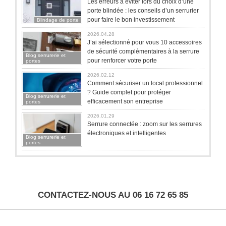
Les erreurs à éviter lors du choix d’une
porte blindée : les conseils d’un serrurier
pour faire le bon investissement
Blindage de porte
2026.04.28
J’ai sélectionné pour vous 10 accessoires
de sécurité complémentaires à la serrure
Blog serrurerie et
pour renforcer votre porte
portes
2026.02.12
Comment sécuriser un local professionnel
? Guide complet pour protéger
Blog serrurerie et
efficacement son entreprise
portes
2026.01.29
Serrure connectée : zoom sur les serrures
électroniques et intelligentes
Blog serrurerie et
portes
CONTACTEZ-NOUS AU 06 16 72 65 85