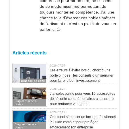
compresse pourrait-on dire, ne cessent
de se moderniser, me permettant de
toujours monter en compétence. J'ai une
chance folle d'exercer ces nobles métiers
de l'artisanat et c'est un plaisir de vous en
parler ici 😉
Articles récents
2026.07.27
Les erreurs à éviter lors du choix d’une
porte blindée : les conseils d’un serrurier
pour faire le bon investissement
Blindage de porte
2026.04.28
J’ai sélectionné pour vous 10 accessoires
de sécurité complémentaires à la serrure
Blog serrurerie et
pour renforcer votre porte
portes
2026.02.12
Comment sécuriser un local professionnel
? Guide complet pour protéger
Blog serrurerie et
efficacement son entreprise
portes