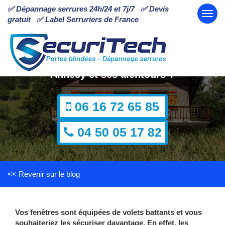
✅ Dépannage serrures 24h/24 et 7j/7 ✅ Devis
gratuit ✅ Label Serruriers de France
Comment sécuriser ses volets battants à
Annecy et ses alentours ?
06 16 72 65 85
04 50 05 17 82
<< Revenir sur le blog
Vos fenêtres sont équipées de volets battants et vous
souhaiteriez les sécuriser davantage. En effet, les