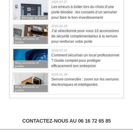
2026.07.27
Les erreurs à éviter lors du choix d’une
porte blindée : les conseils d’un serrurier
pour faire le bon investissement
Blindage de porte
2026.04.28
J’ai sélectionné pour vous 10 accessoires
de sécurité complémentaires à la serrure
Blog serrurerie et
pour renforcer votre porte
portes
2026.02.12
Comment sécuriser un local professionnel
? Guide complet pour protéger
Blog serrurerie et
efficacement son entreprise
portes
2026.01.29
Serrure connectée : zoom sur les serrures
électroniques et intelligentes
Blog serrurerie et
portes
CONTACTEZ-NOUS AU 06 16 72 65 85